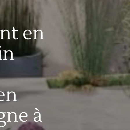
nt en
in
en
gne à