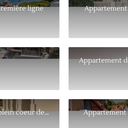
remière ligne
Appartement e
Appartement d’
Appartement T4 avec terrasse en plein coeur de la ...
Appartement d