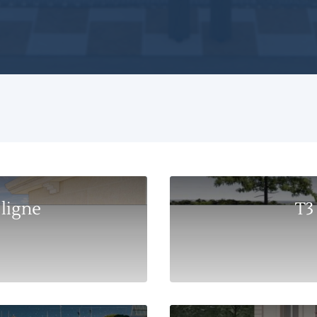
 ligne
T3