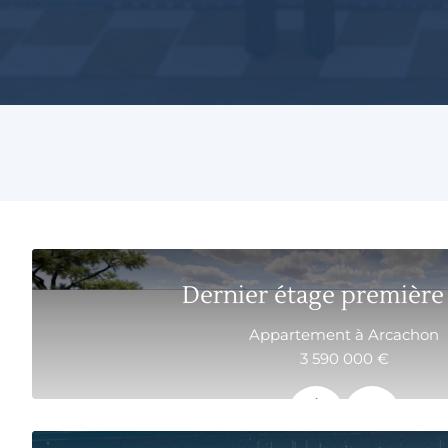
Dernier étage première
Appartement à Arcachon
3 590 000 €
148.6 m²
5