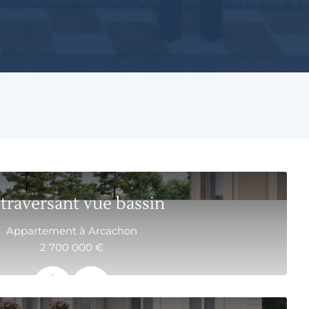
 traversant vue bassin
Appartement à Arcachon
2 700 000 €
100.9 m²
4