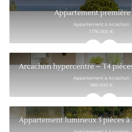
Appartement première 
Appartement à Arcachon
1 176 000 €
75.04 m²
3
Appartement à Arcachon
999 000 €
101 m²
4
Appartement à Arcachon