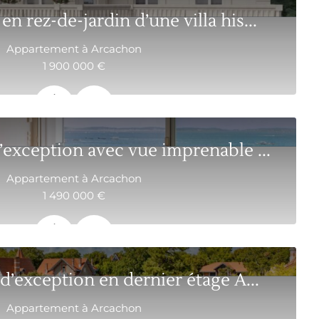
n rez-de-jardin d’une villa his...
Appartement à Arcachon
1 900 000 €
100.5 m²
3
exception avec vue imprenable ...
Appartement à Arcachon
1 490 000 €
94 m²
3
’exception en dernier étage A...
Appartement à Arcachon