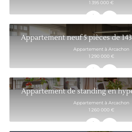
1 395 000 €
132 m²
4
Appartement neuf 5 pièces de 14
Appartement à Arcachon
1 290 000 €
143 m²
5
Appartement de standing en hyper
Appartement à Arcachon
1 260 000 €
132 m²
4