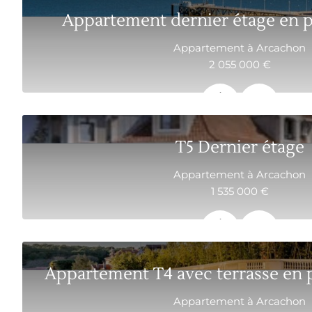
Appartement dernier étage en p
Appartement à Arcachon
2 055 000 €
83.4 m²
4
T5 Dernier étage
Appartement à Arcachon
1 535 000 €
143 m²
5
Appartement à Arcachon