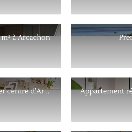
3 m² à Arcachon
Prem
 centre d’Ar...