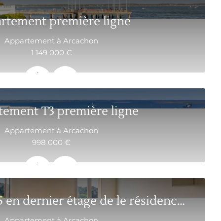
rtement première ligne
Appartement à Arcachon
1 149 000 €
106 m²
4
tement T3 première ligne
Appartement à Arcachon
998 000 €
64.09 m²
3
Appartement T5 en dernier étage de le résidence ...
Appartement à Arcachon