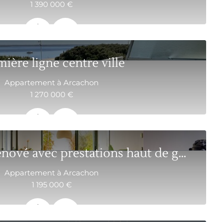
1 390 000 €
167.3 m²
5
ière ligne centre ville
Appartement à Arcachon
1 270 000 €
75 m²
3
Appartement rénové avec prestations haut de gamm...
Appartement à Arcachon
1 195 000 €
178 m²
5