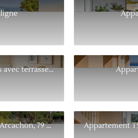
ligne
Appa
Arcachon hypercentre – T4 pièces avec terrasse,...
Appar
Appartement lumineux 3 pièces à Arcachon, 79 m²