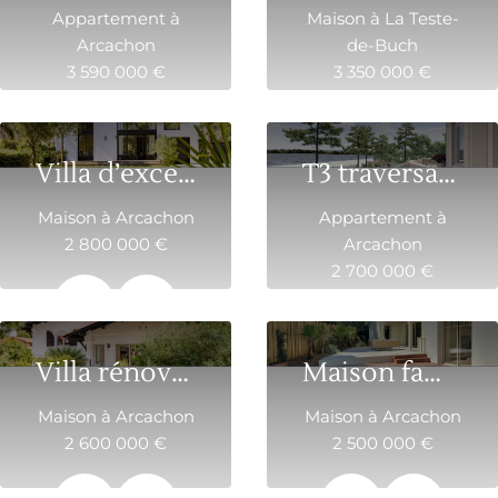
Appartement à
Maison à La Teste-
Arcachon
de-Buch
3 590 000 €
3 350 000 €
148.6 m²
5
298 m²
9
Villa d’exception à la Ville d’Hiver
T3 traversant vue bassin
Maison à Arcachon
Appartement à
2 800 000 €
Arcachon
2 700 000 €
218 m²
7
100.9 m²
4
Villa rénovée avec piscine
Maison familiale au Moulleau
Maison à Arcachon
Maison à Arcachon
2 600 000 €
2 500 000 €