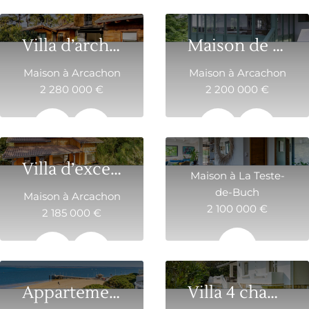
200 m²
6
200 m²
6
Villa d’architecte contemporaine à Arcachon...
Maison de charme avec accès direct à la plage
Maison à Arcachon
Maison à Arcachon
2 280 000 €
2 200 000 €
192 m²
6
106 m²
4
Villa d’exception rénovée avec piscine et ...
Maison à La Teste-
de-Buch
Maison à Arcachon
2 100 000 €
2 185 000 €
220 m²
180 m²
6
Appartement dernier étage en première ligne
Villa 4 chambres rénovée à Pereire