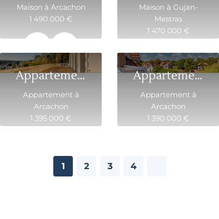
Maison à Arcachon
Maison à Gujan-
1 490 000 €
Mestras
1 470 000 €
162 m²
5
200 m²
7
Appartement T4 avec terrasse en plein coeur de la ...
Appartement d’exception en dernier étage A...
Appartement à
Appartement à
Arcachon
Arcachon
1 395 000 €
1 390 000 €
132 m²
4
167.3 m²
5
1
2
3
4