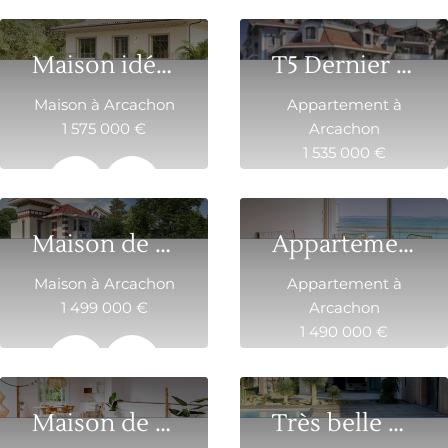
145 m²
6
3
Maison idéalement située à Pereire, proche des ...
T5 Dernier étage
Maison à Arcachon
Appartement à
1 575 000 €
Arcachon
1 535 000 €
170 m²
6
143 m²
5
Maison de 110 m2 en ville hiver avec grande terras...
Appartement d’exception avec vue imprenable ...
Maison à Arcachon
Appartement à
1 499 000 €
Arcachon
1 490 000 €
110.2 m²
4
94 m²
3
Maison de Charme en Deuxième Ligne à Arcachon
Très belle contemporaine au coeur d’un quar...