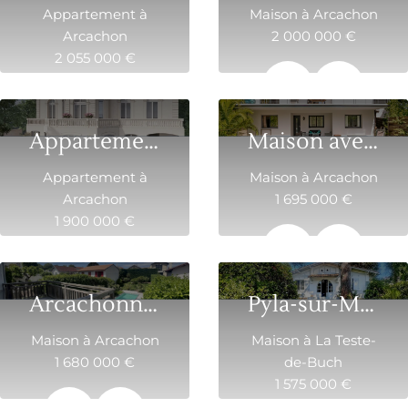
Appartement à
Maison à Arcachon
Arcachon
2 000 000 €
2 055 000 €
160 m²
5
83.4 m²
4
Appartement en rez-de-jardin d’une villa his...
Maison avec piscine avec vue panoramique
Appartement à
Maison à Arcachon
Arcachon
1 695 000 €
1 900 000 €
158 m²
7
100.5 m²
3
Arcachonnaise dans un quartier résidentiel avec p...
Pyla-sur-Mer – Maison de charme à 100 mètres d...
Maison à Arcachon
Maison à La Teste-
1 680 000 €
de-Buch
1 575 000 €