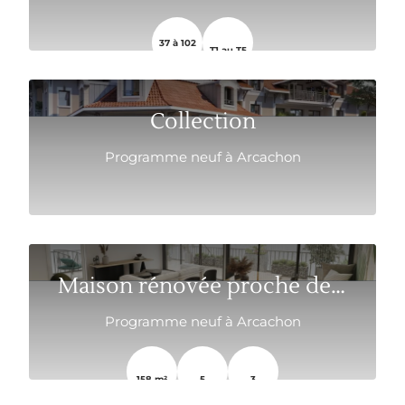
37 à 102
T1 au T5
m2 m²
Collection
Programme neuf à Arcachon
Maison rénovée proche de la Plage
Programme neuf à Arcachon
158 m²
5
3