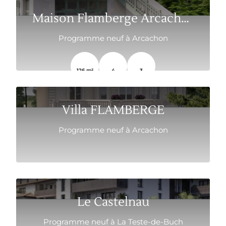
Maison Flamberge Arcachon
Programme neuf à Arcachon
126 m²
4
3
Villa FLAMBERGE
Programme neuf à Arcachon
Le Castelnau
Programme neuf à La Teste-de-Buch