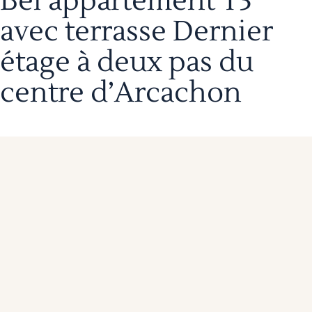
Bel appartement T3
avec terrasse Dernier
étage à deux pas du
centre d’Arcachon
Tarif
Superficie
644 800 €
75 m²
En détails
À deux pas du centre d’Arcachon et de la jolie plage de
la Croix des Marins, découvrez ce bel appartement T3
de 75 m², situé au dernier étage d’une petite