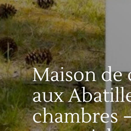
Maison de
aux Abatill
chambres –