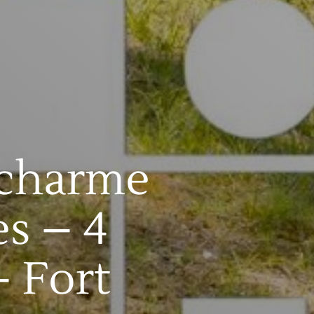
 charme
es – 4
 Fort