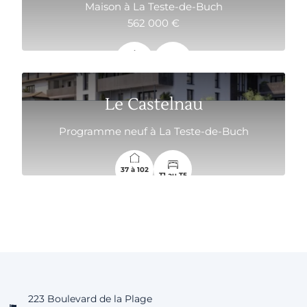
Maison à La Teste-de-Buch
562 000 €
111 m²
4
Le Castelnau
Programme neuf à La Teste-de-Buch
37 à 102
T1 au T5
m2 m²
223 Boulevard de la Plage