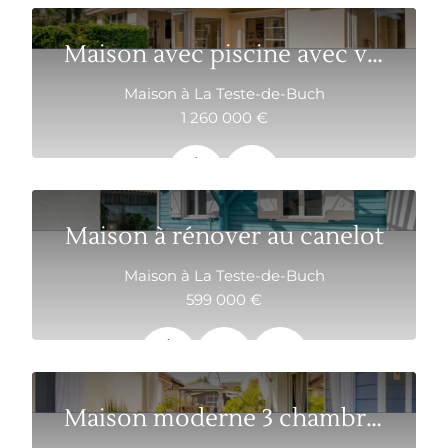
Maison avec piscine avec vue dégagée
Maison à La Teste-de-Buch
1 260 000 €
176 m²
6
Maison à rénover au canelot
Maison à La Teste-de-Buch
599 000 €
99 m²
3
102.5 m²
Maison moderne 3 chambres à La Teste-de-Buch