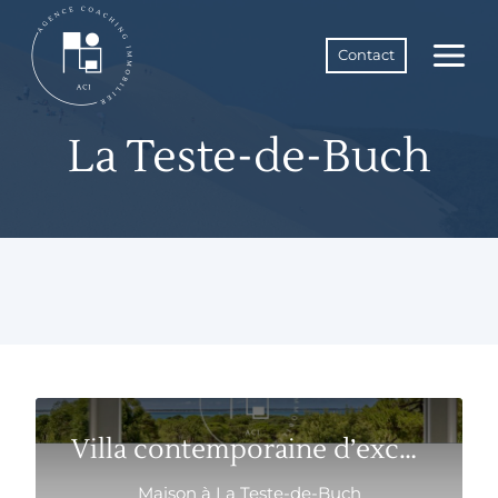
Aller
au
Contact
contenu
La Teste-de-Buch
Villa contemporaine d’exception avec une vue...
Maison à La Teste-de-Buch