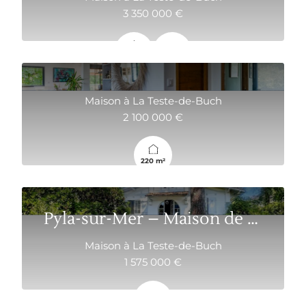
3 350 000 €
298 m²
9
Maison à La Teste-de-Buch
2 100 000 €
220 m²
Pyla-sur-Mer – Maison de charme à 100 mètres d...
Maison à La Teste-de-Buch
1 575 000 €
3